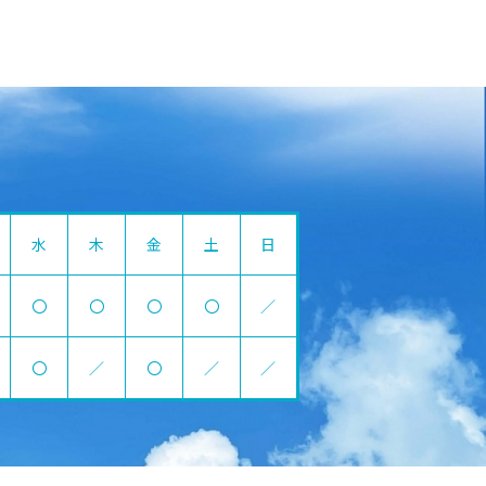
水
木
金
土
日
〇
〇
〇
〇
／
〇
／
〇
／
／