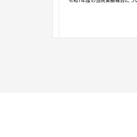
工事による電話不通
令和7年度の当院実績報告につい
 午前中）