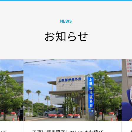
が
頭痛は簡単な症状に見えて、実は深く
で
難しい問題です。 だからこそ「頭痛専
NEWS
療
門医」は心強い存在になります。
お知らせ
わ
「頭が痛い」を詳しく見る