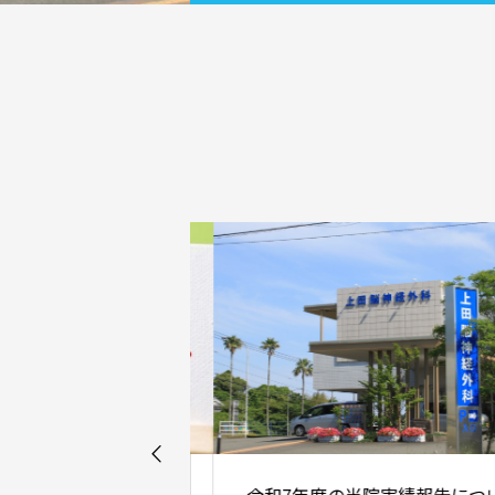
「片方の手足や顔が痺れる」「呂律
回らない」等は、脳卒中の初期症状
す。 脳卒中は特に早期発見・早期治
が大切な病気です。 夜間・休日を問
ず、まずはお問い合わせください。
「手足のしびれ」を詳しく見る