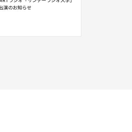
RTラジオ「サンデーラジオ大学」
8月11日(火)は「
演のお知らせ