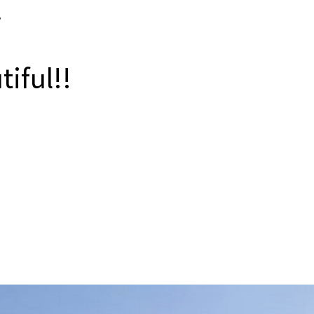
す
iful!!