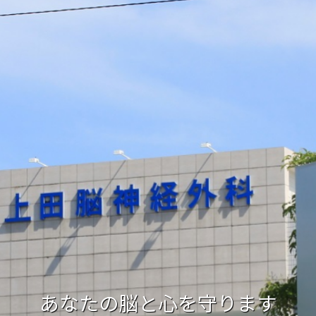
脳の検査
お悩み相談
頭をケガした
手足のしびれ
あなたの脳と心を守ります