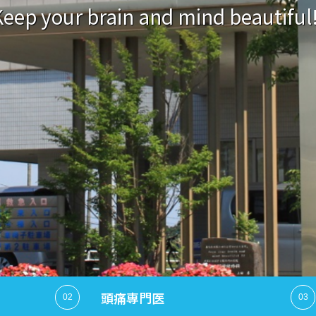
eep your brain and mind beautiful
頭痛専門医