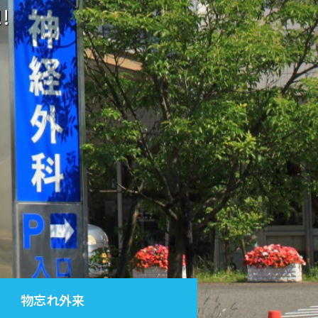
!!
物忘れ外来