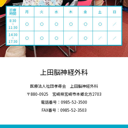
診療
月
火
水
木
金
土
日
時間
8:30
~
〇
〇
〇
〇
〇
〇
／
11:30
14:30
~
〇
〇
〇
／
〇
／
／
17:30
上田脳神経外科
医療法人社団孝尋会 上田脳神経外科
〒880-0925 宮崎県宮崎市本郷北方2703
電話番号：0985-52-3500
FAX番号：0985-52-3503