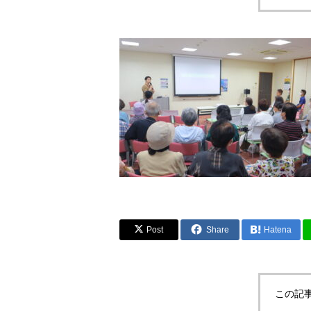
Post
Share
Hatena
この記