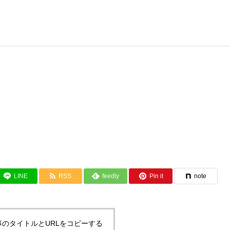
脳の検査
お悩み相談
頭をケガした
手足のしびれ
LINE
RSS
feedly
Pin it
note
事のタイトルとURLをコピーする