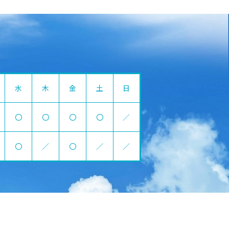
水
木
金
土
日
〇
〇
〇
〇
／
〇
／
〇
／
／