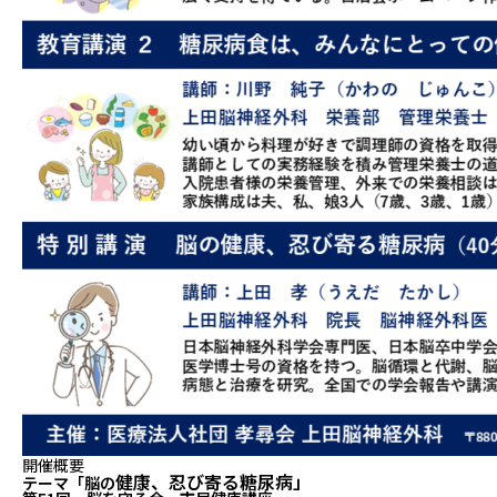
開催概要
健
康、忍び寄る糖尿病」
テーマ「脳の