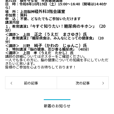
第51回 脳を守る会 市民健康講座
日 時：令和6年10月19日（土）15:00〜16:40（開場は14:40か
ら）
経外科3階会議室
場 所： 上田脳神
参加費： 無料
申 込： 不要、どなたでもご参加いただけます
講演内容
すぐ知りたい！糖尿病のキホン
」（20
１．教育講演1「
今
分）
正之（うえだ
まさゆき）氏
＜講師＞ 上田
２．教育講演2「糖尿病食は、みんなにとっての健康食」（20
分）
純子（かわの じゅんこ）氏
＜講師＞ 川野
３．特別講演「脳の健康、忍び寄る糖尿病」（40分）
＜講師＞ 上田 孝（うえだ たかし） 氏
講師の詳細についてはポスターをご確認ください。
一人でも多くの方に、脳の健康についての知識を手にしていただ
きたいと思います。
皆様のご参加を心よりお待ちしております！
前の記事
次の記事
新着のお知らせ