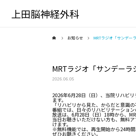
上田脳神経外科
お知らせ
MRTラジオ「サンデー
MRTラジオ「サンデー
初診の方へ
2026.06.05
2026年6月28日（日）、当院リハ
ます。
「リハビリから見た、からだと意識の
頭が痛い
番組では、日々のリハビリテーション
放送は、6月28日（日）18時から、
当日お聴きいただけない方も、無料アプ
けます。
※無料機能では、再生開始から24時
ぜひお聴きください。