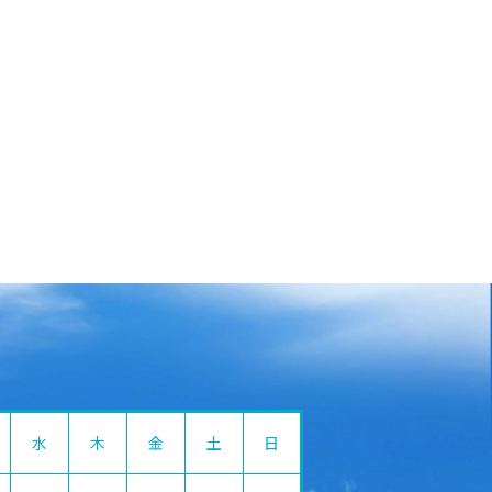
水
木
金
土
日