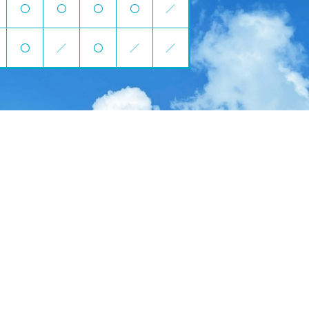
〇
〇
〇
〇
／
〇
／
〇
／
／