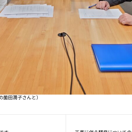
の薗田潤子さんと）
」です
工事に伴う騒音についての