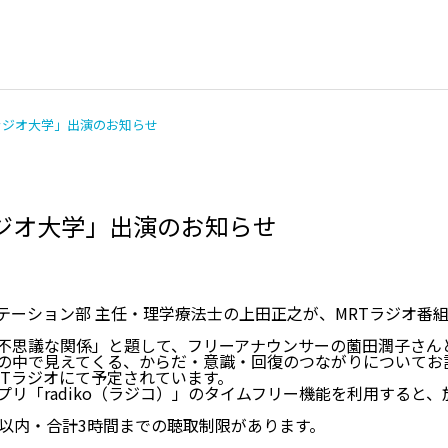
ラジオ大学」出演のお知らせ
ラジオ大学」出演のお知らせ
脳の検査
お悩み相談
ビリテーション部 主任・理学療法士の上田正之が、MRTラジオ
不思議な関係」と題して、フリーアナウンサーの薗田潤子さん
頭をケガした
手足のしびれ
の中で見えてくる、からだ・意識・回復のつながりについてお
MRTラジオにて予定されています。
リ「radiko（ラジコ）」のタイムフリー機能を利用すると
間以内・合計3時間までの聴取制限があります。