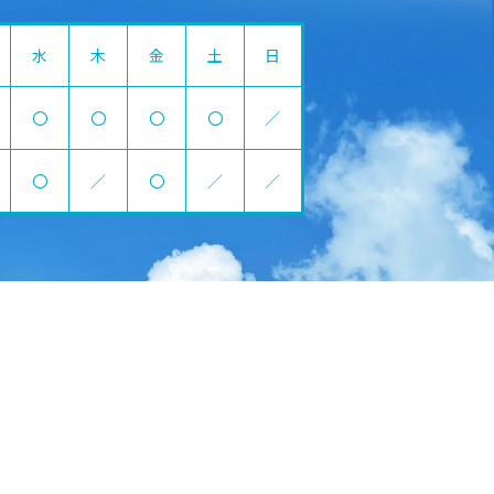
水
木
金
土
日
〇
〇
〇
〇
／
〇
／
〇
／
／