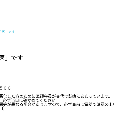
在宅医」です
宅医」です
脳の検査
お悩み相談
５００
頭をケガした
手足のしびれ
悪化した方のために医師会員が交代で診療にあたっています。
、必ず当日に確かめてください。
間等が異なる場合がありますので、必ず事前に電話で確認の上
用）