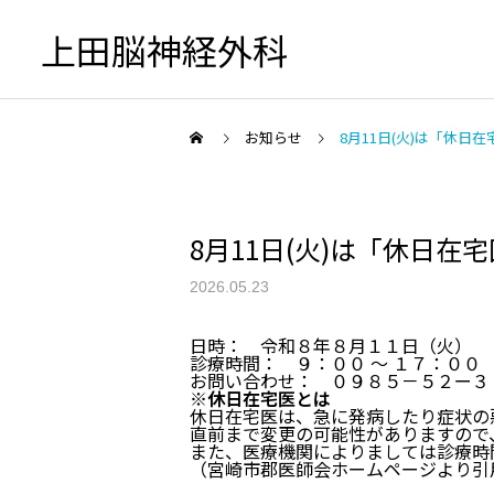
上田脳神経外科
お知らせ
8月11日(火)は「休日
8月11日(火)は「休日在
初診の方へ
2026.05.23
日時： 令和８年８月１１日（火）
診療時間： ９：００ ～ １７：００
お問い合わせ： ０９８５－５２ー３
頭が痛い
※休日在宅医とは
休日在宅医は、急に発病したり症状の
直前まで変更の可能性がありますので
また、医療機関によりましては診療時
（宮崎市郡医師会ホームページより引