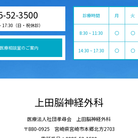
5-52-3500
診療時間
月
火
 ~ 17:30（日・祝休診）
8:30 ~ 11:30
〇
〇
医療相談室のご案内
14:30 ~ 17:30
〇
〇
上田脳神経外科
医療法人社団孝尋会 上田脳神経外科
〒880-0925 宮崎県宮崎市本郷北方2703