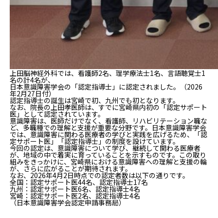
上田脳神経外科では、看護師2名、理学療法士1名、言語聴覚士1
名の計4名が、
日本意識障害学会の「認定指導士」に認定されました。（2026
年2月27日付）
認定指導士の誕生は宮崎で初、九州でも初となります。
なお、院長の上田孝医師は、すでに宮崎県内初の「認定サポート
医」として認定されています。
意識障害は、医師だけでなく、看護師、リハビリテーション職な
ど、多職種での理解と支援が重要な分野です。日本意識障害学会
では、意識障害に関わる医療者の学びと実践を広げるため、「認
定サポート医」「認定指導士」の制度を設けています。
今回の認定は、意識障害について学び、継続して関わる医療者
が、地域の中で着実に育っていることを示すものです。この取り
組みをきっかけに、宮崎県における意識障害への理解と支援の輪
が、さらに広がることが期待されます。
なお、2026年4月2日時点での認定者数は以下の通りです。
全国：認定サポート医44名、認定指導士17名
九州：認定サポート医6名、認定指導士4名
宮崎：認定サポート医2名、認定指導士4名
（日本意識障害学会認定申請事務局）