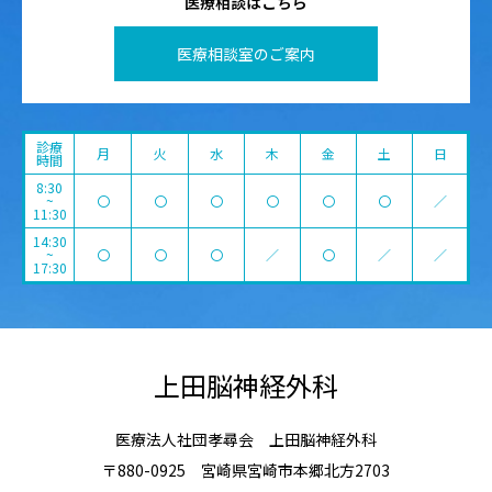
医療相談はこちら
医療相談室のご案内
診療
月
火
水
木
金
土
日
時間
8:30
~
〇
〇
〇
〇
〇
〇
／
11:30
14:30
~
〇
〇
〇
／
〇
／
／
17:30
上田脳神経外科
医療法人社団孝尋会 上田脳神経外科
〒880-0925 宮崎県宮崎市本郷北方2703