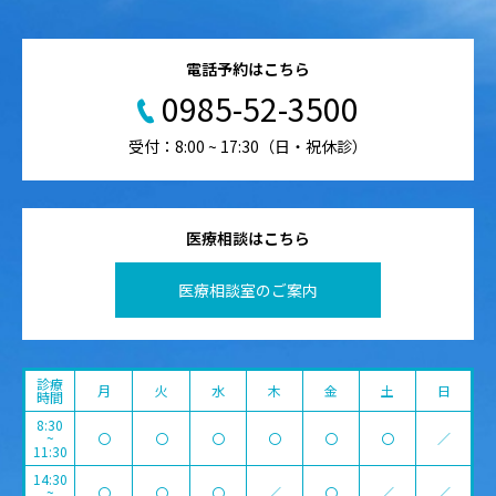
電話予約はこちら
0985-52-3500
受付：8:00 ~ 17:30（日・祝休診）
医療相談はこちら
医療相談室のご案内
診療
月
火
水
木
金
土
日
時間
8:30
~
〇
〇
〇
〇
〇
〇
／
11:30
14:30
~
〇
〇
〇
／
〇
／
／