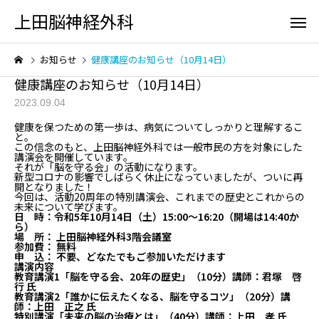
上田脳神経外科
お知らせ
健康講座のお知らせ（10月14日）
健康講座のお知らせ（10月14日）
2023.09.04
健康を保つための第一歩は、病気についてしっかりと理解するこ
と。
この信念のもと、上田脳神経外科では一般市民の方を対象にした
講演会を開催しています。
初診の方へ
脳の検
それが「脳を守る会」の活動になります。
新型コロナの影響でしばらく休止になっていましたが、ついに再
開となりました！
今回は、活動20周年の特別講演会、これまでの歴史とこれからの
未来について学びます。
日 時：令和5年10月14日（土）15:00〜16:20（開場は14:40か
ら）
場 所： 上田脳神経外科3階会議室
頭が痛い
頭をケガ
参加費： 無料
申 込： 不要、どなたでもご参加いただけます
講演内容
教育講演1「脳を守る会、20年の歴史」（10分）講師：君塚 啓
行 氏
教育講演2「誰かに伝えたくなる、脳を守るコツ」（20分）講
師：上田 正之 氏
特別講演「未来の脳の治療とは」（40分）講師：上田 孝 氏