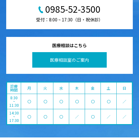
0985-52-3500
受付：8:00 ~ 17:30（日・祝休診）
医療相談はこちら
医療相談室のご案内
診療
月
火
水
木
金
土
日
時間
8:30
~
〇
〇
〇
〇
〇
〇
／
11:30
14:30
~
〇
〇
〇
／
〇
／
／
17:30