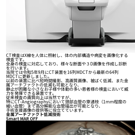
CT検査はX線を人体に照射し、体の内部構造や病変を画像化する
検査です。
全身の検査に対応しており、様々な断面や３D画像を作成し診断
を行います。
当院では令和5年9月にCT装置を16列MDCTから
最新の64列
MDCTに更新しました。
以前の装置に比べ短時間撮影、高画質画像、被ばく低減、また金
属アーチファクトの低減も可能となり、
静止が困難な小さなお子様や体動の多い患者様の検査において威
力を発揮できる装置です。
従来検査の画質向上は当然ですが、
特にCT-Angiographyにおいて頭部血管の
穿通枝（1mm程度の
細い血管）まで高分解能な血管描出が可能
となり、
手術支援画像の提供等に役立てています。
金属アーチファクト低減技術
Smart MAR OFF