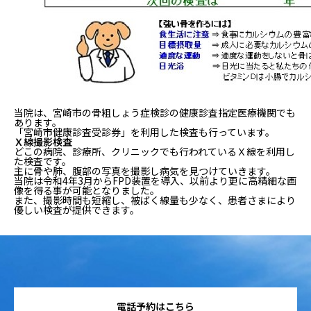
当院は、宮崎市の骨粗しょう症検診の健康診査指定医療機関でも
あります。
「宮崎市健康診査受診券」を利用した検査も行っています。
Ｘ線撮影検査
どこの病院、診療所、クリニックでも行われているＸ線を利用し
た検査です。
主に骨や肺、腹部の写真を撮影し病気を見つけていきます。
当院は令和4年3月から
FPD装置を導入、
以前より更に高精細な画
像を得る事が可能となりました。
また、撮影時間も短縮し、被ばく線量も少なく、
患者さまにより
優しい検査が提供できます。
電話予約はこちら