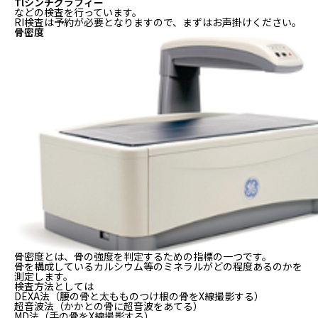
Tlシンチグラフィー
などの検査を行っています。
RI検査は予約が必要となりますので、まずはお声掛けください。
骨密度
骨密度とは、骨の強度を判定するための指標の一つです。
骨を構成しているカルシウム等のミネラルがどの程度あるのかを
測定します。
検査方法としては
DEXA法（腰の骨と太もものつけ根の骨をX線撮影する）
超音波法（かかとの骨に超音波をあてる）
MD法（手の骨をX線撮影する）